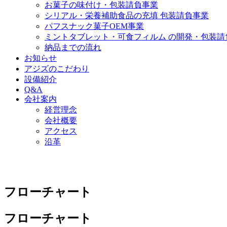
お菓子の味付け・包装請負事業
シリアル・栄養補助食品の充填 包装請負事業
パフスナック菓子OEM事業
ミントタブレット・可食フィルム の開発・包装請
納品までの流れ
お知らせ
アジズのこだわり
設備紹介
Q&A
会社案内
経営理念
会社概要
アクセス
沿革
フローチャート
フローチャート