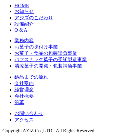
HOME
お知らせ
アジズのこだわり
設備紹介
Q & A
業務内容
お菓子の味付け事業
お菓子・食品の包装請負事業
パフスナック菓子の受託製造事業
清涼菓子の開発・包装請負事業
納品までの流れ
会社案内
経営理念
会社概要
沿革
お問い合わせ
アクセス
Copyright AZIZ Co.,LTD.. All Rights Reserved .