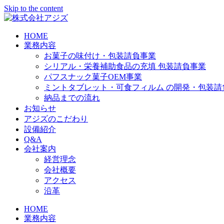
Skip to the content
HOME
業務内容
お菓子の味付け・包装請負事業
シリアル・栄養補助食品の充填 包装請負事業
パフスナック菓子OEM事業
ミントタブレット・可食フィルム の開発・包装請
納品までの流れ
お知らせ
アジズのこだわり
設備紹介
Q&A
会社案内
経営理念
会社概要
アクセス
沿革
HOME
業務内容